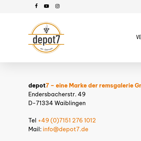
Skip
facebook
youtube
instagram
to
main
content
V
depot
7 – eine Marke der remsgalerie 
Endersbacherstr. 49
D-71334 Waiblingen
Tel
+49 (0)7151 276 1012
Mail:
info@depot7.de