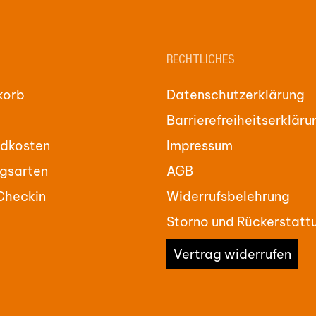
RECHTLICHES
korb
Datenschutzerklärung
Barrierefreiheitserkläru
dkosten
Impressum
gsarten
AGB
Checkin
Widerrufsbelehrung
Storno und Rückerstatt
Vertrag widerrufen
Zwischensum