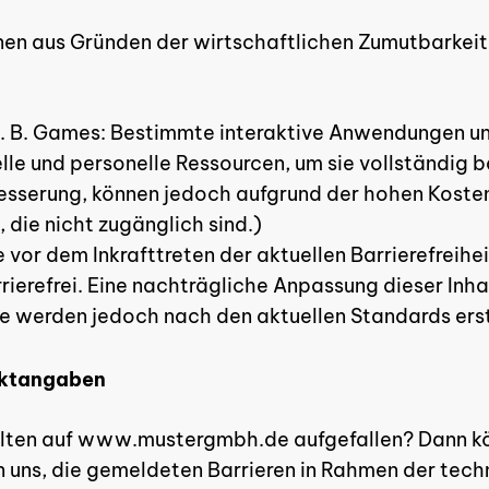
nnen aus Gründen der wirtschaftlichen Zumutbarkeit
 B. Games: Bestimmte interaktive Anwendungen und
lle und personelle Ressourcen, um sie vollständig ba
esserung, können jedoch aufgrund der hohen Kosten 
, die nicht zugänglich sind.)
e vor dem Inkrafttreten der aktuellen Barrierefreihei
rierefrei. Eine nachträgliche Anpassung dieser In
e werden jedoch nach den aktuellen Standards erst
aktangaben
Es bef
alten auf www.mustergmbh.de aufgefallen? Dann kön
 uns, die gemeldeten Barrieren in Rahmen der tech