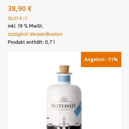
38,90
€
55,57
€
/
l
inkl. 19 % MwSt.
zuzüglich Versandkosten
Produkt enthält: 0,7
l
Angebot:
-11%