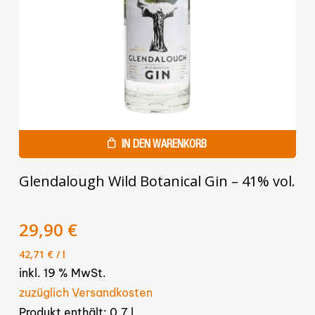
IN DEN WARENKORB
Glendalough Wild Botanical Gin – 41% vol.
29,90
€
42,71
€
/
l
inkl. 19 % MwSt.
zuzüglich Versandkosten
Produkt enthält: 0,7
l