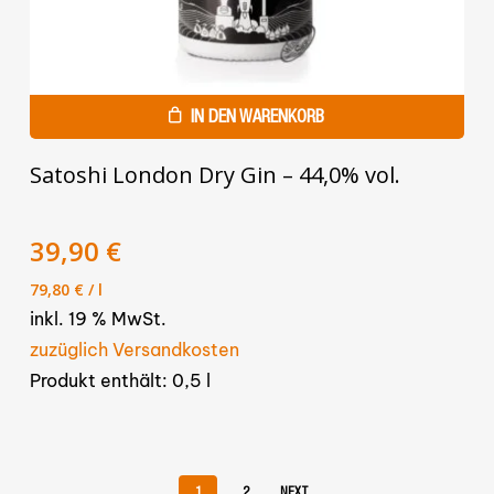
IN DEN WARENKORB
Satoshi London Dry Gin – 44,0% vol.
Ursprünglicher
Aktueller
39,90
€
Preis
Preis
79,80
€
/
l
war:
ist:
inkl. 19 % MwSt.
44,90 €
39,90 €.
zuzüglich Versandkosten
Produkt enthält: 0,5
l
1
2
NEXT