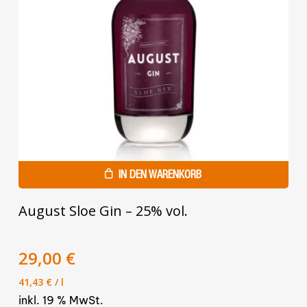
IN DEN WARENKORB
August Sloe Gin – 25% vol.
Ursprünglicher
Aktueller
29,00
€
Preis
Preis
41,43
€
/
l
war:
ist:
inkl. 19 % MwSt.
34,90 €
29,00 €.