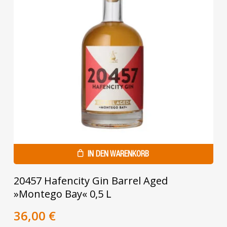
IN DEN WARENKORB
20457 Hafencity Gin Barrel Aged
»Montego Bay« 0,5 L
Ursprünglicher
Aktueller
36,00
€