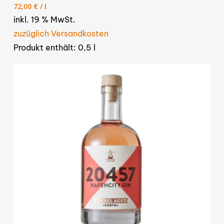
Preis
Preis
72,00
€
/
l
war:
ist:
inkl. 19 % MwSt.
49,00 €
36,00 €.
zuzüglich Versandkosten
Produkt enthält: 0,5
l