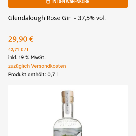
IN DEN WARENKORB
Glendalough Rose Gin – 37,5% vol.
29,90
€
42,71
€
/
l
inkl. 19 % MwSt.
zuzüglich Versandkosten
Produkt enthält: 0,7
l