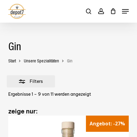
Skip
Menu
to
Close
search
account
Close
Cart
Cart
main
Filters
content
Gin
Start
Unsere Spezialitäten
Gin
Filters
Ergebnisse 1 – 9 von 11 werden angezeigt
zeige nur:
Angebot:
-27%