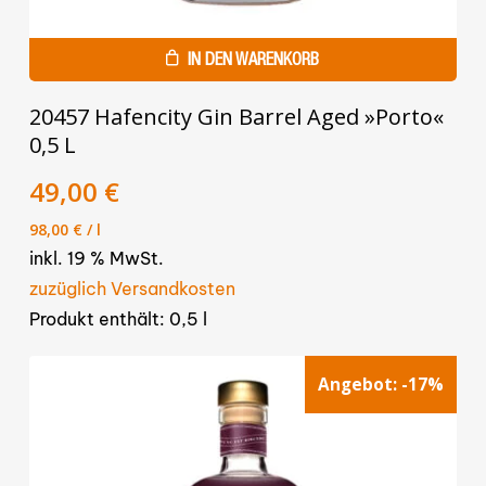
IN DEN WARENKORB
20457 Hafencity Gin Barrel Aged »Porto«
0,5 L
49,00
€
98,00
€
/
l
inkl. 19 % MwSt.
zuzüglich Versandkosten
Produkt enthält: 0,5
l
Angebot:
-17%