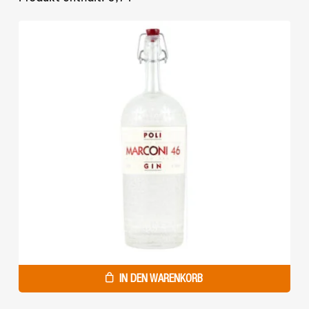
Es befinden sich keine
Produkte im Warenkorb.
GO TO SHOP
IN DEN WARENKORB