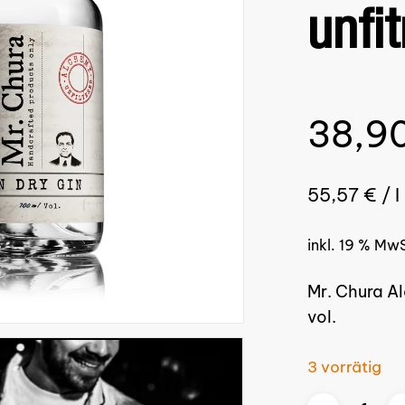
unfit
38,9
55,57
€
/
l
inkl. 19 % Mw
Mr. Chura A
vol.
3 vorrätig