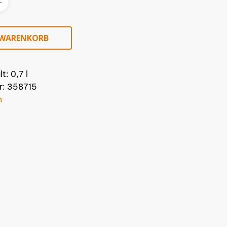
 WARENKORB
lt: 0,7
l
r:
358715
n