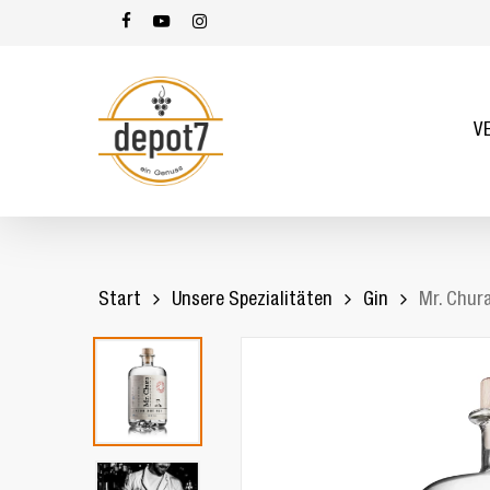
Skip
facebook
youtube
instagram
to
main
content
V
Start
Unsere Spezialitäten
Gin
Mr. Chura