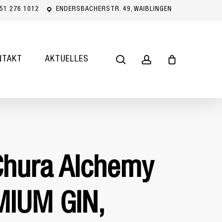
51 276 1012
ENDERSBACHERSTR. 49, WAIBLINGEN
Close
Cart
search
account
NTAKT
AKTUELLES
Chura Alchemy
IUM GIN,