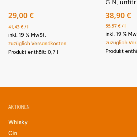
GIN, unfitr
Ursprünglicher
Aktueller
29,00
€
38,90
€
Preis
Preis
55,57
€
/
l
41,43
€
/
l
war:
ist:
inkl. 19 % Mw
34,90 €
inkl. 19 % MwSt.
29,00 €.
zuzüglich Ve
zuzüglich Versandkosten
Produkt enth
Produkt enthält: 0,7
l
AKTIONEN
Whisky
Gin