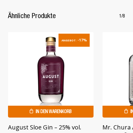
Produkte im Warenkorb.
Ähnliche Produkte
1/8
GO TO SHOP
-17%
ANGEBOT:
IN DEN WARENKORB
I
August Sloe Gin – 25% vol.
Mr. Chura