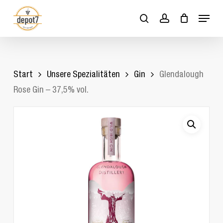
Skip
Menu
to
search
account
Close
Cart
Cart
main
content
Start
Unsere Spezialitäten
Gin
Glendalough
Rose Gin – 37,5% vol.