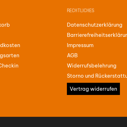
RECHTLICHES
korb
Datenschutzerklärung
Barrierefreiheitserkläru
dkosten
Impressum
gsarten
AGB
Checkin
Widerrufsbelehrung
Storno und Rückerstatt
Vertrag widerrufen
Zwischensum