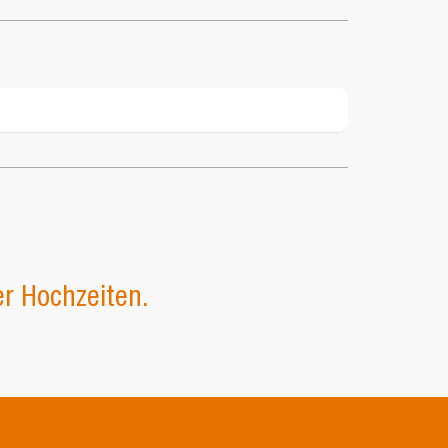
inden sich keine Produkte im
Warenkorb.
GO TO SHOP
er Hochzeiten.