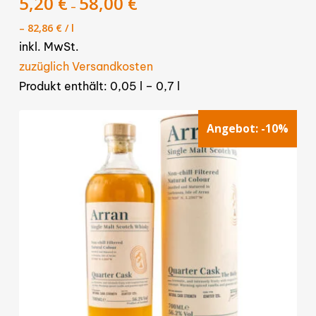
5,20
€
58,00
€
–
Varianten
–
82,86
€
/
l
auf.
inkl. MwSt.
Die
zuzüglich Versandkosten
Optionen
Produkt enthält: 0,05
l
– 0,7
l
können
auf
Angebot:
-10%
der
Produktseite
gewählt
werden