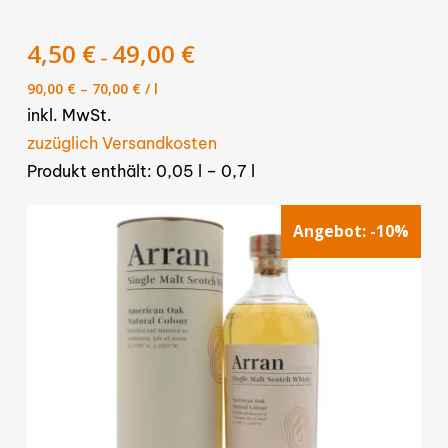
weist
mehrere
4,50
€
49,00
€
–
Varianten
90,00
€
–
70,00
€
/
l
auf.
inkl. MwSt.
Die
zuzüglich Versandkosten
Optionen
Produkt enthält: 0,05
l
– 0,7
l
können
auf
Angebot:
-10%
der
Produktseite
gewählt
werden