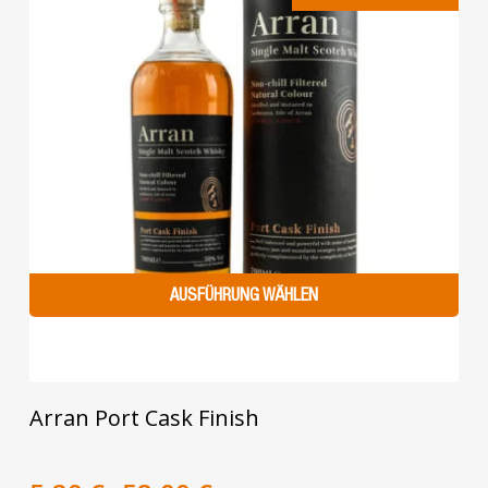
AUSFÜHRUNG WÄHLEN
Dieses
Arran Port Cask Finish
Produkt
weist
mehrere