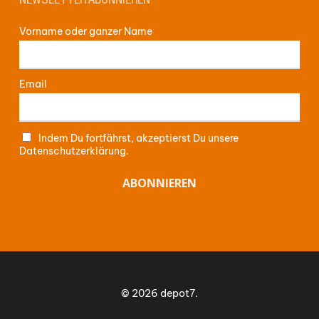
NEWSLETTER ABONNIEREN
Vorname oder ganzer Name
Email
Indem Du fortfährst, akzeptierst Du unsere
Datenschutzerklärung.
Zwischensumme:
0,00
€
WARENKORB ANZEIGEN
© 2026 depot7.
KASSE