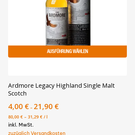
AUSFÜHRUNG WÄHLEN
Dieses
Ardmore Legacy Highland Single Malt
Produkt
Scotch
weist
mehrere
4,00
€
21,90
€
–
Varianten
80,00
€
–
31,29
€
/
l
auf.
inkl. MwSt.
Die
zuzüglich Versandkosten