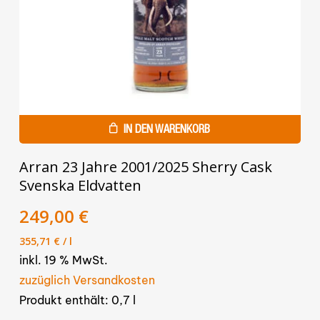
IN DEN WARENKORB
Arran 23 Jahre 2001/2025 Sherry Cask
Svenska Eldvatten
Ursprünglicher
Aktueller
249,00
€
Preis
Preis
355,71
€
/
l
war:
ist:
inkl. 19 % MwSt.
279,00 €
249,00 €.
zuzüglich Versandkosten
Produkt enthält: 0,7
l