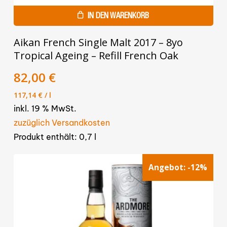
IN DEN WARENKORB
Aikan French Single Malt 2017 – 8yo
Tropical Ageing – Refill French Oak
Ursprünglicher
Aktueller
82,00
€
Preis
Preis
117,14
€
/
l
war:
ist:
inkl. 19 % MwSt.
95,00 €
82,00 €.
zuzüglich Versandkosten
Produkt enthält: 0,7
l
Angebot:
-12%