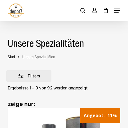
Skip
Menu
to
Close
search
account
Close
Cart
Cart
main
Filters
content
Unsere Spezialitäten
Start
Unsere Spezialitäten
Filters
Ergebnisse 1 – 9 von 92 werden angezeigt
zeige nur:
Angebot:
-11%