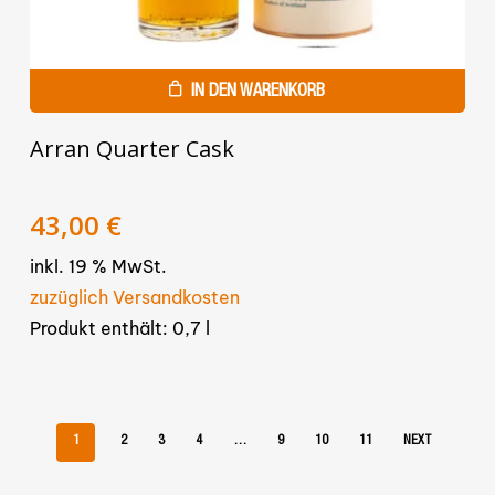
IN DEN WARENKORB
Arran Quarter Cask
Ursprünglicher
Aktueller
43,00
€
Preis
Preis
inkl. 19 % MwSt.
war:
ist:
48,00 €
43,00 €.
zuzüglich Versandkosten
Produkt enthält: 0,7
l
1
2
3
4
…
9
10
11
NEXT