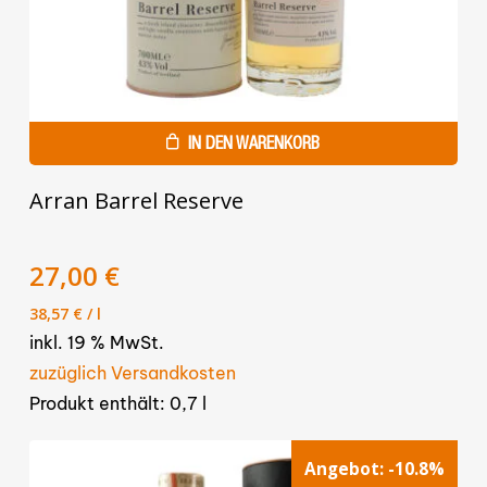
IN DEN WARENKORB
Arran Barrel Reserve
Ursprünglicher
Aktueller
27,00
€
Preis
Preis
38,57
€
/
l
war:
ist:
inkl. 19 % MwSt.
29,90 €
27,00 €.
zuzüglich Versandkosten
Produkt enthält: 0,7
l
Angebot:
-10.8%