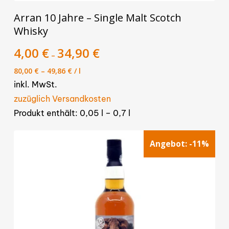
Dieses
Arran 10 Jahre – Single Malt Scotch
Produkt
Whisky
weist
mehrere
4,00
€
34,90
€
–
Varianten
80,00
€
–
49,86
€
/
l
auf.
inkl. MwSt.
Die
zuzüglich Versandkosten
Optionen
Produkt enthält: 0,05
l
– 0,7
l
können
auf
Angebot:
-11%
der
Produktseite
gewählt
werden