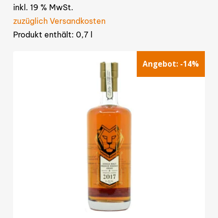
Preis
Preis
inkl. 19 % MwSt.
war:
ist:
55,00 €
49,00 €.
zuzüglich Versandkosten
Produkt enthält: 0,7
l
Angebot:
-14%