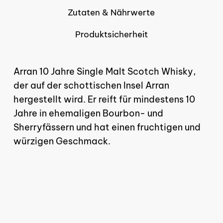
Zutaten & Nährwerte
Produktsicherheit
Arran 10 Jahre Single Malt Scotch Whisky,
der auf der schottischen Insel Arran
hergestellt wird. Er reift für mindestens 10
Es befinden sich keine
Jahre in ehemaligen Bourbon- und
Produkte im Warenkorb.
Sherryfässern und hat einen fruchtigen und
würzigen Geschmack.
GO TO SHOP