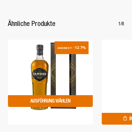
Ähnliche Produkte
1/8
-12.7%
ANGEBOT:
AUSFÜHRUNG WÄHLEN
I
Dieses