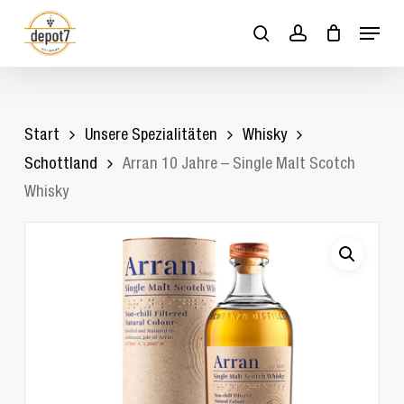
Skip
Menu
to
search
account
Close
Cart
Cart
main
content
Start
Unsere Spezialitäten
Whisky
Schottland
Arran 10 Jahre – Single Malt Scotch
Whisky