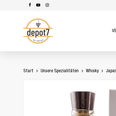
Skip
facebook
youtube
instagram
to
main
content
V
Start
Unsere Spezialitäten
Whisky
Japa