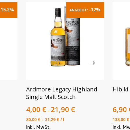
-15.2%
-12%
ANGEBOT:
Dieses
Dieses
AUSFÜHRUNG WÄHLEN
Ardmore Legacy Highland
Hibik
Produkt
Produk
Single Malt Scotch
weist
weist
mehrere
4,00
€
21,90
€
mehre
6,90
–
Varianten
Varian
80,00
€
–
31,29
€
/
l
138,00
€
auf.
auf.
inkl. MwSt.
inkl. M