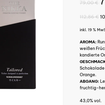
79,00
€
Pr
wa
112,86
€
1
79
inkl. 19 % Mw
Run
AROMA:
weißen Früc
kandierte O
GESCHMACK
Schokolade 
Orange.
Le
ABGANG:
fruchtig-he
43,0% vol.