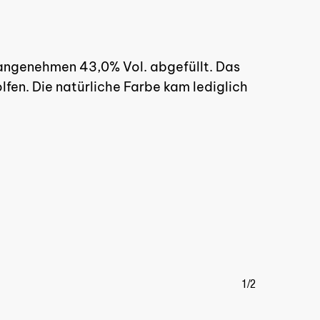
inden sich keine Produkte im
Warenkorb.
t angenehmen 43,0% Vol. abgefüllt. Das
GO TO SHOP
fen. Die natürliche Farbe kam lediglich
1/2