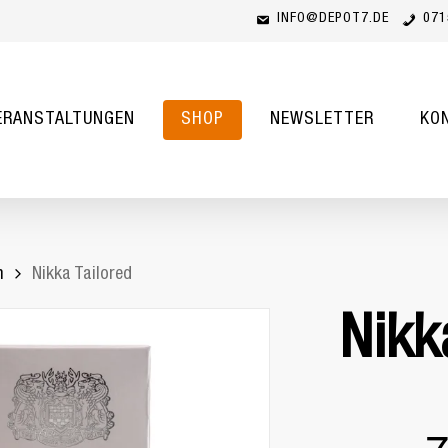
INFO@DEPOT7.DE
071
Cart
ERANSTALTUNGEN
SHOP
NEWSLETTER
KO
n
Nikka Tailored
Nikk
Ur