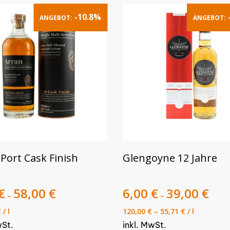
-10.8%
ANGEBOT:
ANGEBOT:
Dieses
AUSFÜHRUNG WÄHLEN
AUSFÜHRUNG WÄHLEN
Port Cask Finish
Glengoyne 12 Jahre
t
Produkt
weist
re
€
58,00
€
mehrere
6,00
€
39,00
€
–
–
ten
Varianten
€
/
l
120,00
€
–
55,71
€
/
l
auf.
wSt.
inkl. MwSt.