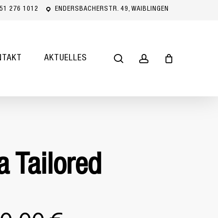
51 276 1012
ENDERSBACHERSTR. 49, WAIBLINGEN
Close
Cart
search
account
NTAKT
AKTUELLES
a Tailored
sprünglicher
Aktueller