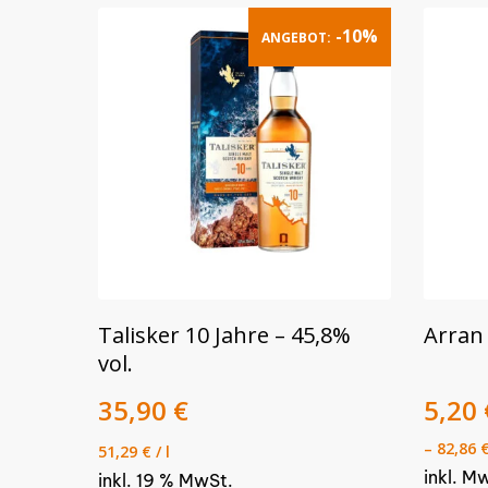
-10%
ANGEBOT:
Dieses
IN DEN WARENKORB
Talisker 10 Jahre – 45,8%
Arran 
Produk
vol.
weist
Ursprünglicher
Aktueller
35,90
€
mehre
5,20
Preis
Preis
Varian
–
82,86
51,29
€
/
l
war:
ist:
auf.
inkl. M
39,90 €
inkl. 19 % MwSt.
35,90 €.