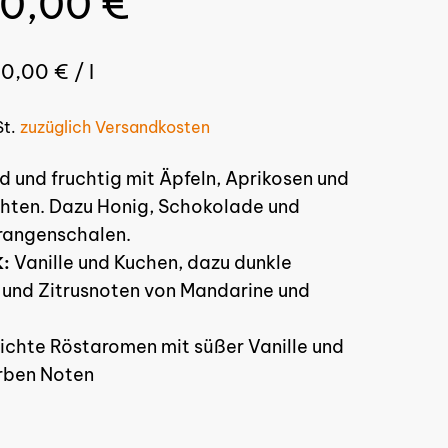
70,00
€
eis
Preis
r:
ist:
00,00
€
/
l
,00 €
70,00 €.
St.
zuzüglich Versandkosten
d und fruchtig mit Äpfeln, Aprikosen und
hten. Dazu Honig, Schokolade und
rangenschalen.
Vanille und Kuchen, dazu dunkle
:
und Zitrusnoten von Mandarine und
ichte Röstaromen mit süßer Vanille und
rben Noten