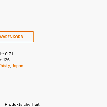
 WARENKORB
lt: 0,7
l
r:
126
hisky
,
Japan
Produktsicherheit