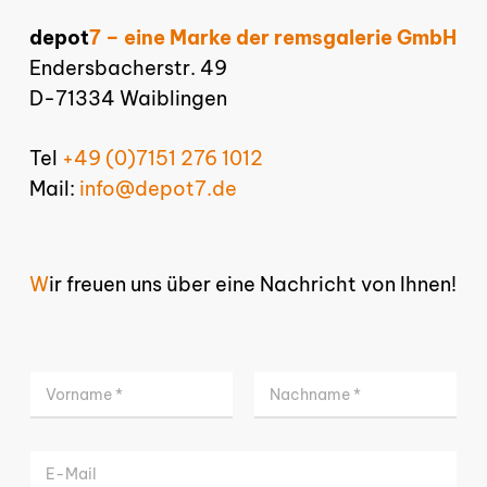
depot
7 – eine Marke der remsgalerie GmbH
Endersbacherstr. 49
D-71334 Waiblingen
Tel
+49 (0)7151 276 1012
Mail:
info@depot7.de
W
ir freuen uns über eine Nachricht von Ihnen!
N
a
m
Vorname
Nachname
e
E
E
*
m
m
a