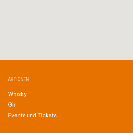
e
n
GO TO SHOP
AKTIONEN
Whisky
Gin
Events und Tickets