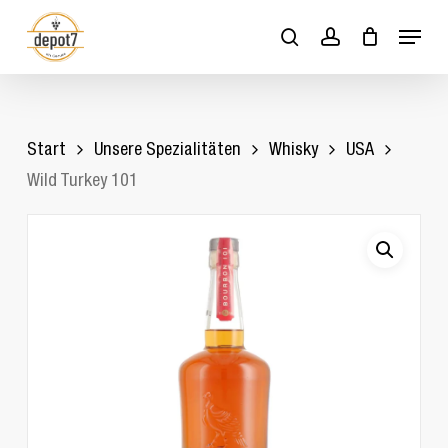
Skip
Menu
to
search
account
Close
Cart
Cart
main
content
Start
Unsere Spezialitäten
Whisky
USA
Wild Turkey 101