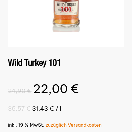
Wild Turkey 101
22,00
€
Ursprünglicher
Aktueller
24,90
€
Preis
Preis
war:
ist:
35,57
€
31,43
€
/
l
24,90 €
22,00 €.
inkl. 19 % MwSt.
zuzüglich Versandkosten