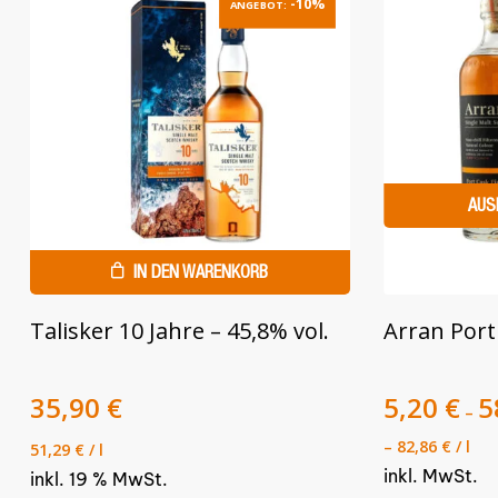
-10%
ANGEBOT:
AUS
IN DEN WARENKORB
Dieses
Talisker 10 Jahre – 45,8% vol.
Arran Port
Produkt
weist
Ursprünglicher
Aktueller
35,90
€
mehrere
5,20
€
5
–
Preis
Preis
Varianten
–
82,86
€
/
l
51,29
€
/
l
war:
ist:
auf.
inkl. MwSt.
39,90 €
inkl. 19 % MwSt.
35,90 €.
Die