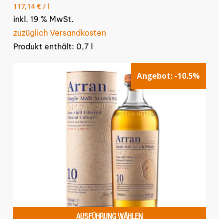
Preis
Preis
117,14
€
/
l
war:
ist:
inkl. 19 % MwSt.
95,00 €
82,00 €.
zuzüglich Versandkosten
Produkt enthält: 0,7
l
Angebot:
-10.5%
AUSFÜHRUNG WÄHLEN