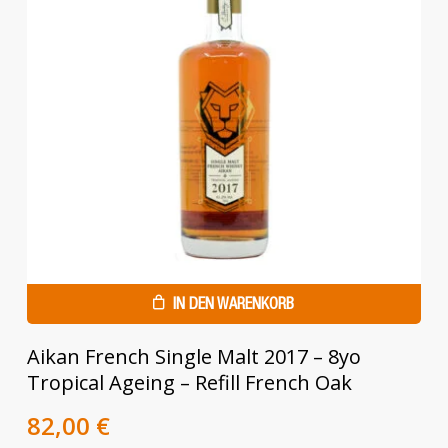
IN DEN WARENKORB
Aikan French Single Malt 2017 – 8yo
Tropical Ageing – Refill French Oak
Ursprünglicher
Aktueller
82,00
€