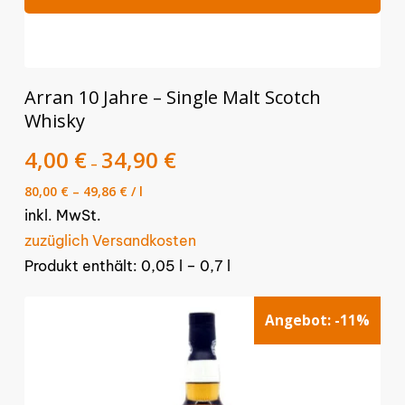
Dieses
Arran 10 Jahre – Single Malt Scotch
Produkt
Whisky
weist
mehrere
4,00
€
34,90
€
–
Varianten
80,00
€
–
49,86
€
/
l
auf.
inkl. MwSt.
Die
zuzüglich Versandkosten
Optionen
Produkt enthält: 0,05
l
– 0,7
l
können
auf
Angebot:
-11%
der
Produktseite
gewählt