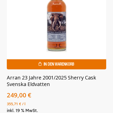
werden
IN DEN WARENKORB
Arran 23 Jahre 2001/2025 Sherry Cask
Svenska Eldvatten
Ursprünglicher
Aktueller
249,00
€
Preis
Preis
355,71
€
/
l
war:
ist:
inkl. 19 % MwSt.
279,00 €
249,00 €.