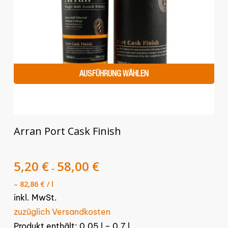
AUSFÜHRUNG WÄHLEN
Dieses
Arran Port Cask Finish
Produkt
weist
mehrere
5,20
€
58,00
€
–
Varianten
–
82,86
€
/
l
auf.
inkl. MwSt.
Die
zuzüglich Versandkosten
Optionen
Produkt enthält: 0,05
l
– 0,7
l