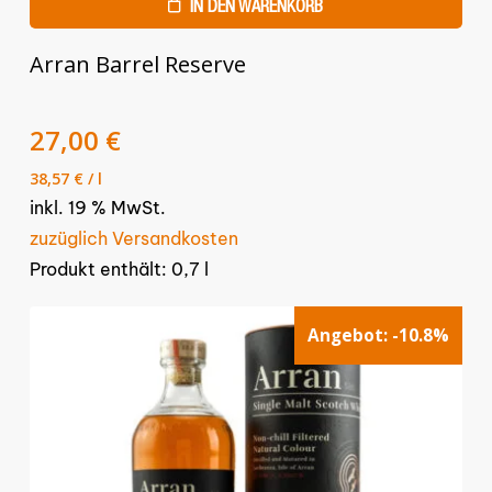
IN DEN WARENKORB
Arran Barrel Reserve
Ursprünglicher
Aktueller
27,00
€
Preis
Preis
38,57
€
/
l
war:
ist:
inkl. 19 % MwSt.
29,90 €
27,00 €.
zuzüglich Versandkosten
Produkt enthält: 0,7
l
Angebot:
-10.8%