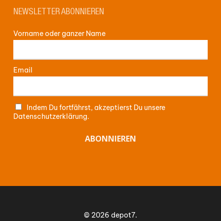
NEWSLETTER ABONNIEREN
Vorname oder ganzer Name
Email
Indem Du fortfährst, akzeptierst Du unsere
Datenschutzerklärung.
Zwischensumme:
0,00
€
WARENKORB ANZEIGEN
© 2026 depot7.
KASSE