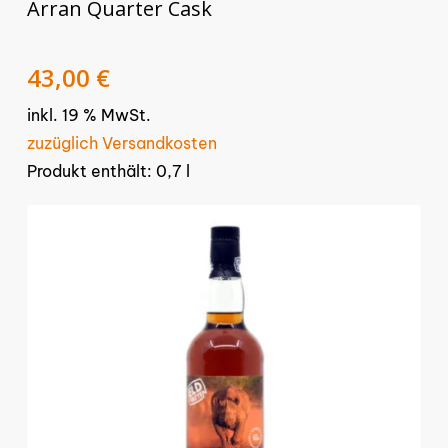
Arran Quarter Cask
Ursprünglicher
Aktueller
43,00
€
Preis
Preis
inkl. 19 % MwSt.
war:
ist:
48,00 €
43,00 €.
zuzüglich Versandkosten
Produkt enthält: 0,7
l