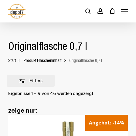
Skip
Menu
to
Close
search
account
Close
Cart
Cart
main
Filters
content
Originalflasche 0,7 l
Start
Produkt Flascheninhalt
Originalflasche 0,7 l
Filters
Ergebnisse 1 – 9 von 46 werden angezeigt
zeige nur:
Angebot:
-14%