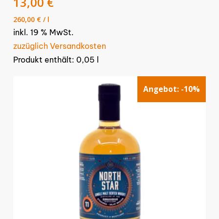
13,00
€
260,00
€
/
l
inkl. 19 % MwSt.
zuzüglich Versandkosten
Produkt enthält: 0,05
l
Angebot:
-10%