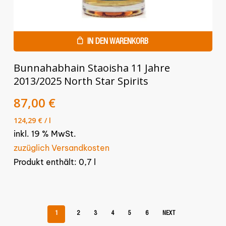
IN DEN WARENKORB
Bunnahabhain Staoisha 11 Jahre
2013/2025 North Star Spirits
Ursprünglicher
Aktueller
87,00
€
Preis
Preis
124,29
€
/
l
war:
ist:
inkl. 19 % MwSt.
97,00 €
87,00 €.
zuzüglich Versandkosten
Produkt enthält: 0,7
l
1
2
3
4
5
6
NEXT