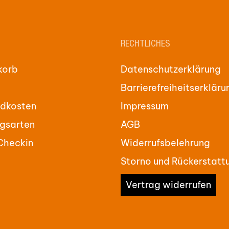
RECHTLICHES
korb
Datenschutzerklärung
Barrierefreiheitserkläru
dkosten
Impressum
gsarten
AGB
Checkin
Widerrufsbelehrung
Storno und Rückerstatt
Vertrag widerrufen
Zwischensum