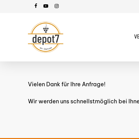
Skip
facebook
youtube
instagram
to
main
content
V
Hit enter to search or ESC to close
Vielen Dank für Ihre Anfrage!
Wir werden uns schnellstmöglich bei Ih