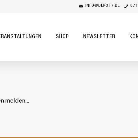
INFO@DEPOT7.DE
071
Cart
ERANSTALTUNGEN
SHOP
NEWSLETTER
KO
nen melden…
Es bef