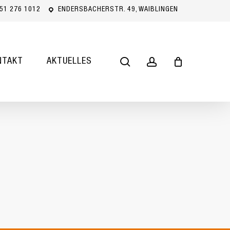
51 276 1012
ENDERSBACHERSTR. 49, WAIBLINGEN
Close
Cart
search
account
NTAKT
AKTUELLES
inden sich keine Produkte im
Warenkorb.