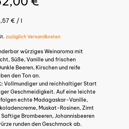
62,00
€
eis
Preis
ar:
ist:
8,57
€
/
l
9,00 €
62,00 €.
St.
zuzüglich Versandkosten
derbar würziges Weinaroma mit
ucht, Süße, Vanille und frischen
unkle Beeren, Kirschen und reife
ben den Ton an.
Vollmundiger und reichhaltiger Start
K:
iger Geschmeidigkeit. Auf eine leichte
 folgen echte Madagaskar-Vanille,
koladencreme, Muskat-Rosinen, Zimt
. Saftige Brombeeren, Johannisbeeren
würze runden den Geschmack ab.