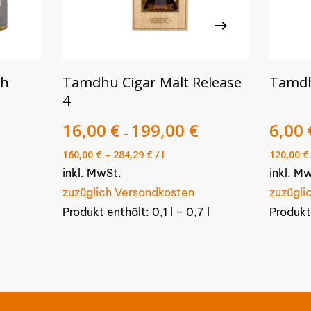
Dieses
Dieses
AUSFÜHRUNG WÄHLEN
mh
Tamdhu Cigar Malt Release
Tamdh
Produkt
Produk
4
weist
weist
mehrere
16,00
€
199,00
€
mehre
6,00
–
Varianten
Varian
160,00
€
–
284,29
€
/
l
120,00
€
auf.
auf.
inkl. MwSt.
inkl. M
Die
Die
zuzüglich Versandkosten
zuzügli
Optionen
Optio
Produkt enthält: 0,1
l
– 0,7
l
Produkt
können
könne
auf
auf
der
der
Produktseite
Produk
gewählt
gewäh