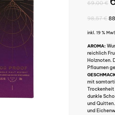
69,00
€
Pr
w
98,57
€
8
6
inkl. 19 % Mw
Wun
AROMA:
reichlich Fr
Holznoten. D
Pflaumen ge
GESCHMAC
mit samtart
Trockenheit
dunkle Scho
und Quitten
und Eichen