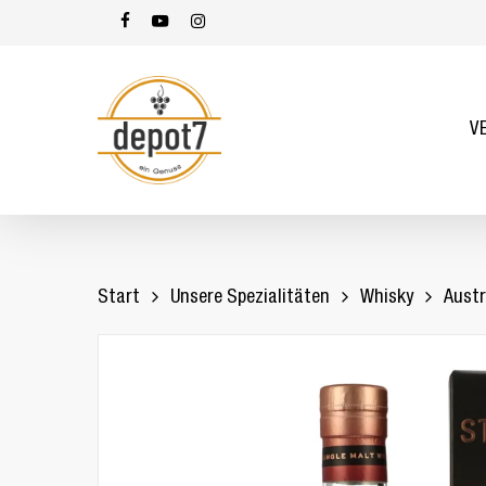
Skip
facebook
youtube
instagram
to
main
content
V
Start
Unsere Spezialitäten
Whisky
Austr