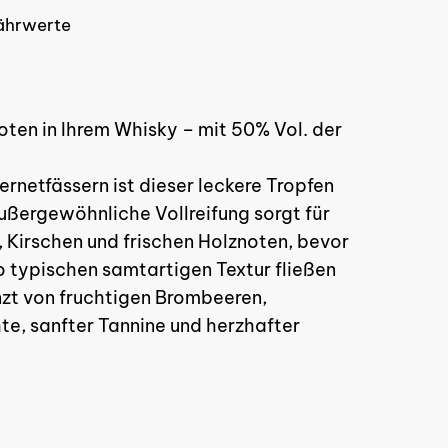
ährwerte
oten in Ihrem Whisky – mit 50% Vol. der
inden sich keine Produkte im
netfässern ist dieser leckere Tropfen
Warenkorb.
ußergewöhnliche Vollreifung sorgt für
 Kirschen und frischen Holznoten, bevor
GO TO SHOP
o typischen samtartigen Textur fließen
nzt von fruchtigen Brombeeren,
te, sanfter Tannine und herzhafter