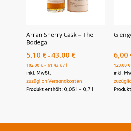
Dieses
Dieses
AUSFÜHRUNG WÄHLEN
Arran Sherry Cask – The
Gleng
Produkt
Produk
Bodega
weist
weist
mehrere
5,10
€
43,00
€
mehre
6,00
–
Varianten
Varian
102,00
€
–
61,43
€
/
l
120,00
€
auf.
auf.
inkl. MwSt.
inkl. M
Die
Die
zuzüglich Versandkosten
zuzügli
Optionen
Optio
Produkt enthält: 0,05
l
– 0,7
l
Produkt
können
könne
auf
auf
der
der
Produktseite
Produk
gewählt
gewäh