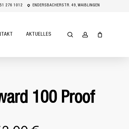
51 276 1012
ENDERSBACHERSTR. 49, WAIBLINGEN
Close
Cart
search
account
NTAKT
AKTUELLES
ward 100 Proof
sprünglicher
Aktueller