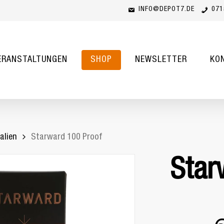
INFO@DEPOT7.DE
071
Cart
ERANSTALTUNGEN
SHOP
NEWSLETTER
KO
alien
Starward 100 Proof
Star
Ur