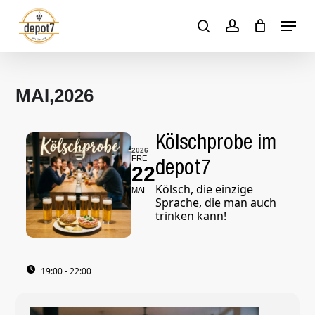
Skip
Menu
to
search
account
Close
Cart
Cart
main
content
MAI,2026
Kölschprobe im
2026
FRE
depot7
22
Kölsch, die einzige
MAI
Sprache, die man auch
trinken kann!
19:00 - 22:00