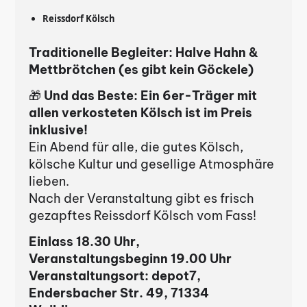
Reissdorf Kölsch
Traditionelle Begleiter: Halve Hahn &
Mettbrötchen (es gibt kein Göckele)
🎁
Und das Beste: Ein 6er-Träger mit
allen verkosteten Kölsch ist im Preis
inklusive!
Ein Abend für alle, die gutes Kölsch,
kölsche Kultur und gesellige Atmosphäre
lieben.
Nach der Veranstaltung gibt es frisch
gezapftes Reissdorf Kölsch vom Fass!
Es befinden sich keine
Einlass 18.30 Uhr,
Produkte im Warenkorb.
Veranstaltungsbeginn 19.00 Uhr
Veranstaltungsort: depot7,
Endersbacher Str. 49, 71334