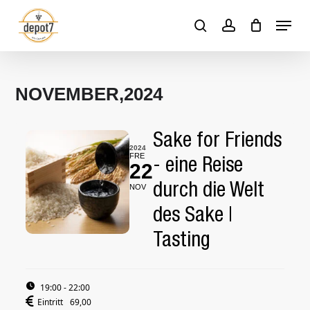
Skip
Menu
to
search
account
Close
Cart
Cart
main
content
NOVEMBER,2024
Sake for Friends
2024
FRE
- eine Reise
22
durch die Welt
NOV
des Sake |
Tasting
19:00 - 22:00
Eintritt
69,00