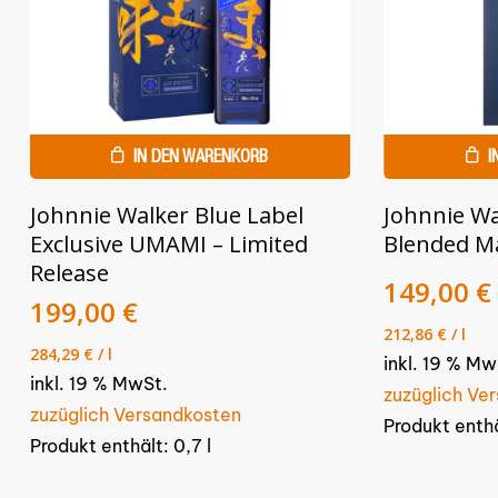
IN DEN WARENKORB
I
Johnnie Walker Blue Label
Johnnie Wa
Exclusive UMAMI – Limited
Blended Ma
Release
Ursprüng
149,00
€
Ursprünglicher
Aktueller
199,00
€
Preis
Preis
Preis
212,86
€
/
l
war:
284,29
€
/
l
war:
ist:
199,00 €
inkl. 19 % Mw
249,00 €
inkl. 19 % MwSt.
199,00 €.
zuzüglich Ve
zuzüglich Versandkosten
Produkt enth
Produkt enthält: 0,7
l