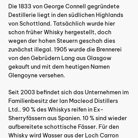
Die 1833 von George Connell gegründete
Destillerie liegt in den südlichen Highlands
von Schottland. Tatsächlich wurde hier
Es befinden sich keine
schon früher Whisky hergestellt, doch
Produkte im Warenkorb.
wegen der hohen Steuern geschah dies
zunächst illegal. 1905 wurde die Brennerei
von den Gebrüdern Lang aus Glasgow
gekauft und mit dem heutigen Namen
GO TO SHOP
Glengoyne versehen.
Seit 2003 befindet sich das Unternehmen im
Familienbesitz der Ian Macleod Distillers
Ltd.. 90 % des Whiskys reifen in Ex-
Sherryfässern aus Spanien. 10 % sind wieder
aufbereitete schottische Fässer. Für den
Whisky wird Wasser aus der Loch Carron