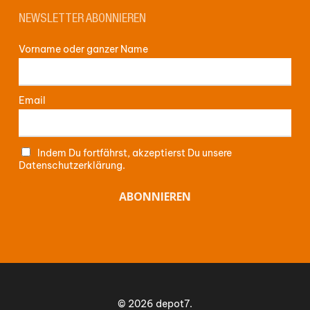
NEWSLETTER ABONNIEREN
Vorname oder ganzer Name
Email
Indem Du fortfährst, akzeptierst Du unsere
Datenschutzerklärung.
Zwischensumme:
0,00
€
WARENKORB ANZEIGEN
© 2026 depot7.
KASSE