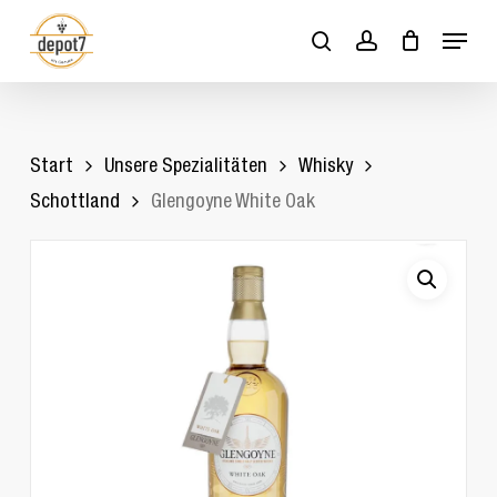
Skip
Menu
to
search
account
Close
Cart
Cart
main
content
Start
Unsere Spezialitäten
Whisky
Schottland
Glengoyne White Oak