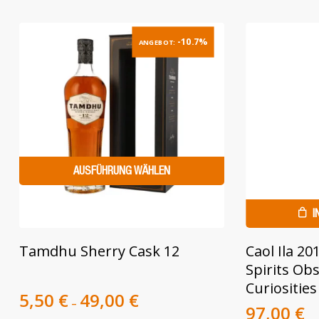
-10.7%
ANGEBOT:
AUSFÜHRUNG WÄHLEN
I
Dieses
Tamdhu Sherry Cask 12
Caol Ila 2
Produkt
Spirits Obs
weist
Curiosities
mehrere
5,50
€
49,00
€
–
Ursprüng
A
97,00
€
Varianten