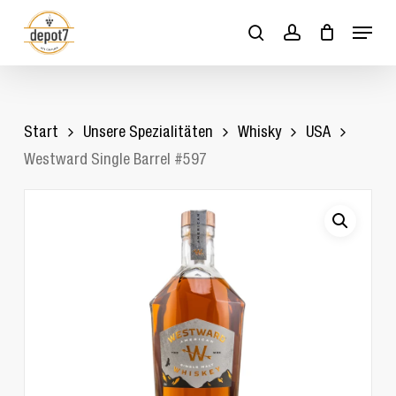
Skip
Menu
to
search
account
Close
Cart
Cart
main
content
Start
Unsere Spezialitäten
Whisky
USA
Westward Single Barrel #597