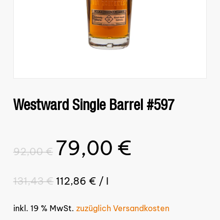
Westward Single Barrel #597
79,00
€
Ursprünglicher
Aktueller
92,00
€
Preis
Preis
war:
ist:
131,43
€
112,86
€
/
l
92,00 €
79,00 €.
inkl. 19 % MwSt.
zuzüglich Versandkosten