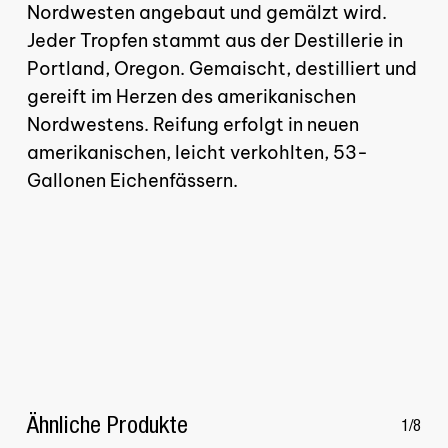
Nordwesten angebaut und gemälzt wird.
Jeder Tropfen stammt aus der Destillerie in
Portland, Oregon. Gemaischt, destilliert und
gereift im Herzen des amerikanischen
Nordwestens. Reifung erfolgt in neuen
amerikanischen, leicht verkohlten, 53-
Es befinden sich keine
Gallonen Eichenfässern.
Produkte im Warenkorb.
GO TO SHOP
Ähnliche Produkte
1/8