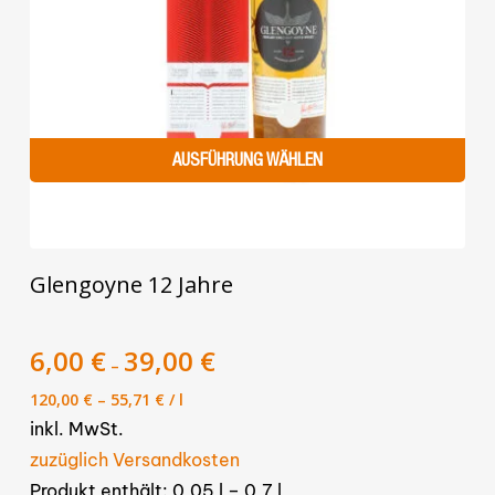
AUSFÜHRUNG WÄHLEN
Dieses
Glengoyne 12 Jahre
Produkt
weist
mehrere
6,00
€
39,00
€
–
Varianten
120,00
€
–
55,71
€
/
l
auf.
inkl. MwSt.
Die
zuzüglich Versandkosten
Optionen
Produkt enthält: 0,05
l
– 0,7
l