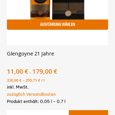
AUSFÜHRUNG WÄHLEN
Dieses
Glengoyne 21 Jahre
Produkt
weist
mehrere
11,00
€
179,00
€
–
Varianten
220,00
€
–
255,71
€
/
l
auf.
inkl. MwSt.
Die
zuzüglich Versandkosten
Optionen
Produkt enthält: 0,05
l
– 0,7
l
können
auf