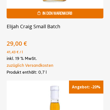
IN DEN WARENKORB
Elijah Craig Small Batch
Ursprünglicher
Aktueller
29,00
€
Preis
Preis
41,43
€
/
l
war:
ist:
inkl. 19 % MwSt.
34,90 €
29,00 €.
zuzüglich Versandkosten
Produkt enthält: 0,7
l
Angebot:
-20%