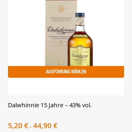
AUSFÜHRUNG WÄHLEN
Dieses
Dalwhinnie 15 Jahre – 43% vol.
Produkt
weist
mehrere
5,20
€
44,90
€
–