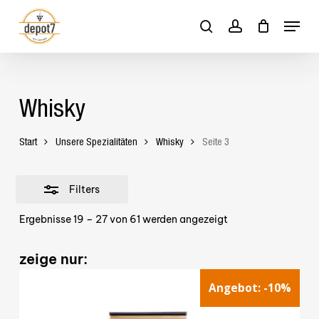
Skip
Menu
to
Close
search
account
Close
Cart
Cart
main
Filters
content
Whisky
Start
Unsere Spezialitäten
Whisky
Seite 3
Filters
Ergebnisse 19 – 27 von 61 werden angezeigt
zeige nur:
Angebot:
-10%