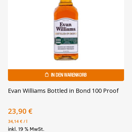
IN DEN WARENKORB
Evan Williams Bottled in Bond 100 Proof
Ursprünglicher
Aktueller
23,90
€
Preis
Preis
34,14
€
/
l
war:
ist:
inkl. 19 % MwSt.
29,90 €
23,90 €.