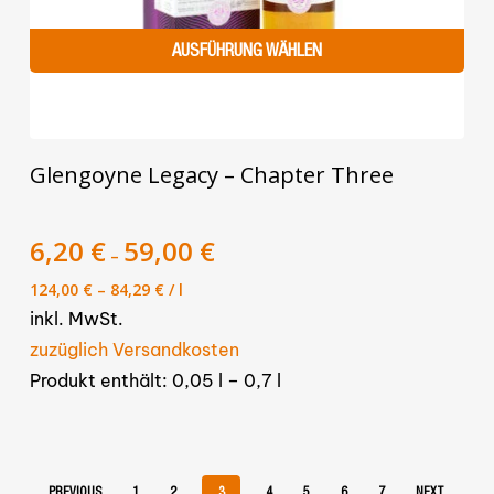
AUSFÜHRUNG WÄHLEN
Dieses
Glengoyne Legacy – Chapter Three
Produkt
weist
mehrere
6,20
€
59,00
€
–
Varianten
124,00
€
–
84,29
€
/
l
auf.
inkl. MwSt.
Die
zuzüglich Versandkosten
Optionen
Produkt enthält: 0,05
l
– 0,7
l
können
auf
der
Produktseite
PREVIOUS
1
2
3
4
5
6
7
NEXT