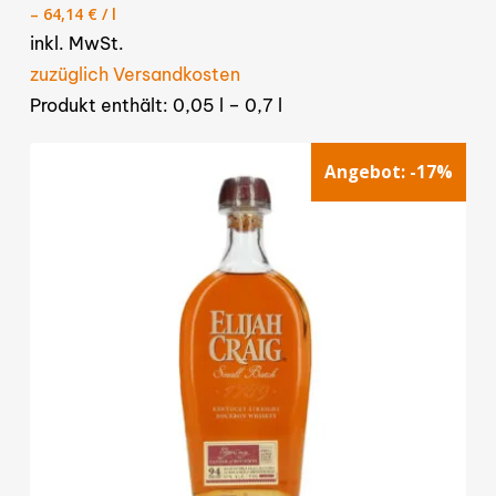
Varianten
–
64,14
€
/
l
auf.
inkl. MwSt.
Die
zuzüglich Versandkosten
Optionen
Produkt enthält: 0,05
l
– 0,7
l
können
auf
Angebot:
-17%
der
Produktseite
gewählt
werden