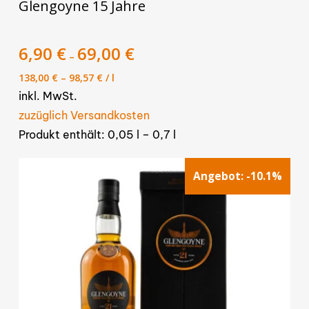
Glengoyne 15 Jahre
Produkt
weist
mehrere
6,90
€
69,00
€
–
Varianten
138,00
€
–
98,57
€
/
l
auf.
inkl. MwSt.
Die
zuzüglich Versandkosten
Optionen
Produkt enthält: 0,05
l
– 0,7
l
können
auf
Angebot:
-10.1%
der
Produktseite
gewählt
werden