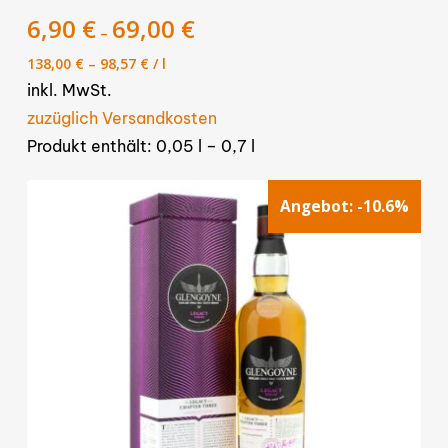
mehrere
6,90
€
69,00
€
–
Varianten
138,00
€
–
98,57
€
/
l
auf.
inkl. MwSt.
Die
zuzüglich Versandkosten
Optionen
Produkt enthält: 0,05
l
– 0,7
l
können
auf
Angebot:
-10.6%
der
Produktseite
gewählt
werden