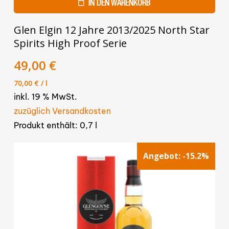
IN DEN WARENKORB
Glen Elgin 12 Jahre 2013/2025 North Star
Spirits High Proof Serie
Ursprünglicher
Aktueller
49,00
€
Preis
Preis
70,00
€
/
l
war:
ist:
inkl. 19 % MwSt.
54,90 €
49,00 €.
zuzüglich Versandkosten
Produkt enthält: 0,7
l
Angebot:
-15.2%