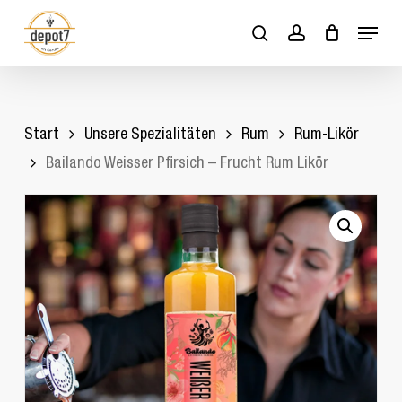
Skip
Menu
to
search
account
Close
Cart
Cart
main
content
Start
Unsere Spezialitäten
Rum
Rum-Likör
Bailando Weisser Pfirsich – Frucht Rum Likör