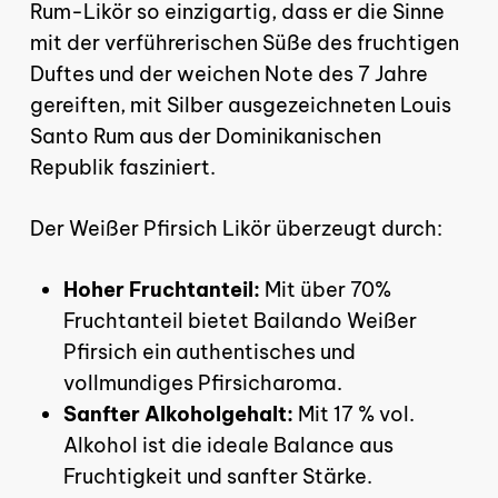
Rum-Likör so einzigartig, dass er die Sinne
mit der verführerischen Süße des fruchtigen
Duftes und der weichen Note des 7 Jahre
gereiften, mit Silber ausgezeichneten Louis
Es befinden sich keine
Santo Rum aus der Dominikanischen
Produkte im Warenkorb.
Republik fasziniert.
Der Weißer Pfirsich Likör überzeugt durch:
Hoher Fruchtanteil:
Mit über 70%
GO TO SHOP
Fruchtanteil bietet Bailando Weißer
Pfirsich ein authentisches und
vollmundiges Pfirsicharoma.
Sanfter Alkoholgehalt:
Mit 17 % vol.
Alkohol ist die ideale Balance aus
Fruchtigkeit und sanfter Stärke.