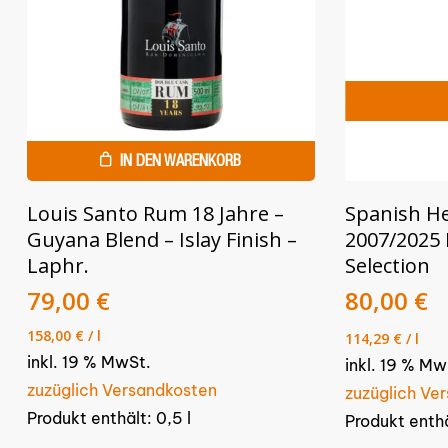
IN DEN WARENKORB
Louis Santo Rum 18 Jahre –
Spanish H
Guyana Blend – Islay Finish –
2007/2025 
Laphr.
Selection
Ursprüng
A
79,00
€
80,00
€
Preis
P
158,00
€
/
l
114,29
€
/
l
war:
is
inkl. 19 % MwSt.
89,00 €
inkl. 19 % Mw
8
zuzüglich Versandkosten
zuzüglich Ve
Produkt enthält: 0,5
l
Produkt enth