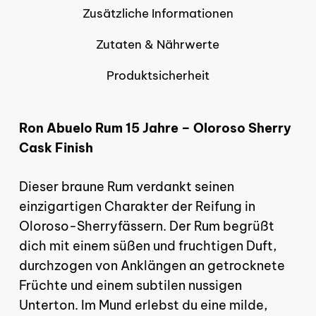
Zusätzliche Informationen
Zutaten & Nährwerte
Produktsicherheit
Ron Abuelo Rum 15 Jahre – Oloroso Sherry
Cask Finish
Dieser braune Rum verdankt seinen
einzigartigen Charakter der Reifung in
Oloroso-Sherryfässern. Der Rum begrüßt
dich mit einem süßen und fruchtigen Duft,
Es befinden sich keine
durchzogen von Anklängen an getrocknete
Produkte im Warenkorb.
Früchte und einem subtilen nussigen
Unterton. Im Mund erlebst du eine milde,