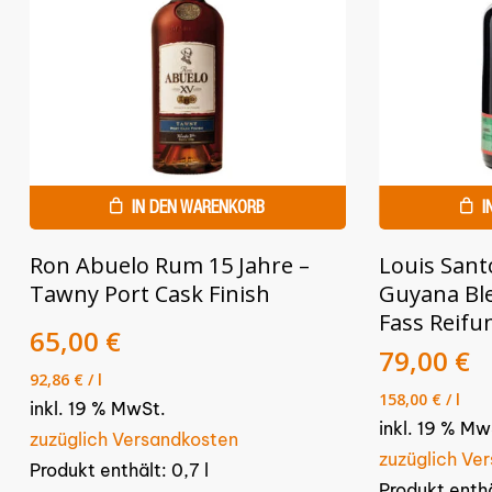
IN DEN WARENKORB
I
Ron Abuelo Rum 15 Jahre –
Louis Sant
Tawny Port Cask Finish
Guyana Ble
Fass Reifu
65,00
€
79,00
€
92,86
€
/
l
158,00
€
/
l
inkl. 19 % MwSt.
inkl. 19 % Mw
zuzüglich Versandkosten
zuzüglich Ve
Produkt enthält: 0,7
l
Produkt enth