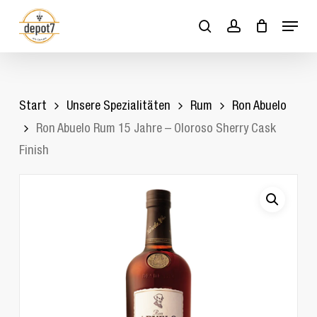
Skip
Menu
to
search
account
Close
Cart
Cart
main
content
Start
Unsere Spezialitäten
Rum
Ron Abuelo
Ron Abuelo Rum 15 Jahre – Oloroso Sherry Cask
Finish