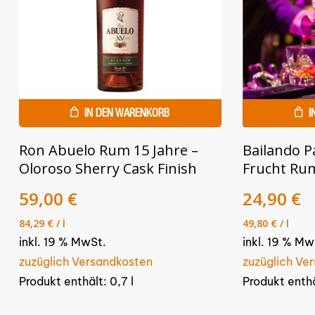
IN DEN WARENKORB
I
Ron Abuelo Rum 15 Jahre –
Bailando P
Oloroso Sherry Cask Finish
Frucht Rum
59,00
€
24,90
€
84,29
€
/
l
49,80
€
/
l
inkl. 19 % MwSt.
inkl. 19 % Mw
zuzüglich Versandkosten
zuzüglich Ve
Produkt enthält: 0,7
l
Produkt enth