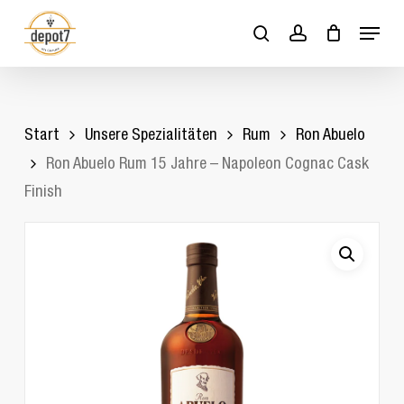
Skip
Menu
to
search
account
Close
Cart
Cart
main
content
Start
Unsere Spezialitäten
Rum
Ron Abuelo
Ron Abuelo Rum 15 Jahre – Napoleon Cognac Cask
Finish