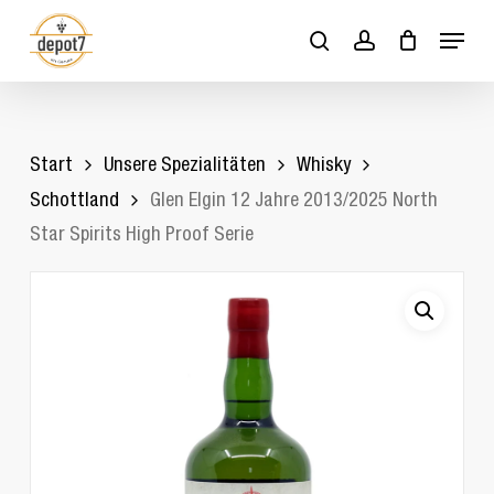
Skip
Menu
to
search
account
Close
Cart
Cart
main
content
Start
Unsere Spezialitäten
Whisky
Schottland
Glen Elgin 12 Jahre 2013/2025 North
Star Spirits High Proof Serie