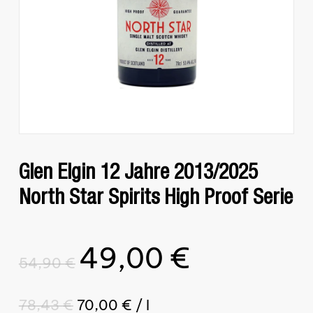
Glen Elgin 12 Jahre 2013/2025
North Star Spirits High Proof Serie
49,00
€
Ursprünglicher
Aktueller
54,90
€
Preis
Preis
war:
ist:
78,43
€
70,00
€
/
l
54,90 €
49,00 €.