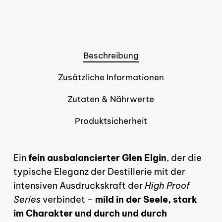
Beschreibung
Zusätzliche Informationen
Zutaten & Nährwerte
Produktsicherheit
Ein
fein ausbalancierter Glen Elgin
, der die
typische Eleganz der Destillerie mit der
intensiven Ausdruckskraft der
High Proof
Es befinden sich keine
Series
verbindet –
mild in der Seele, stark
Produkte im Warenkorb.
im Charakter und durch und durch