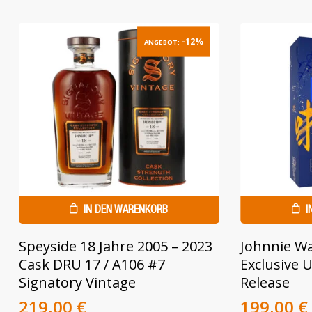
-12%
ANGEBOT:
IN DEN WARENKORB
I
Speyside 18 Jahre 2005 – 2023
Johnnie Wa
Cask DRU 17 / A106 #7
Exclusive 
Signatory Vintage
Release
Ursprünglicher
Aktueller
Ursprüng
219,00
€
199,00
€